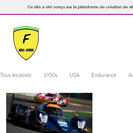
Ce site a été conçu sur la plateforme de création de si
Fail-Auto
Quand le sport-auto est jonché d'échecs et de
déceptions.
Tous les posts
1950s
USA
Endurance
A
GT
rallye
tchéquie
1980s
allemag
italie
France
Gde. Bretagne
Autres hist