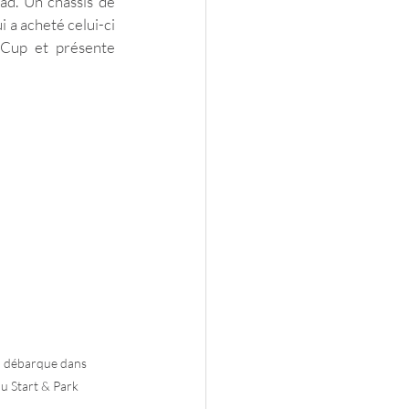
d. Un châssis de 
a acheté celui-ci 
 Cup et présente 
a débarque dans 
du Start & Park 