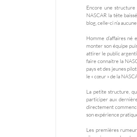
Encore une structure v
NASCAR la tête baissée
blog, celle-ci n’a aucu
Homme d’affaires né en
monter son équipe puisq
attirer le public argen
faire connaitre la NASC
pays et des jeunes pilo
le « cœur » de la NASCA
La petite structure, 
participer aux dernièr
directement commencer e
son expérience pratique
Les premières rumeurs 