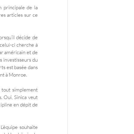
 principale de la 
s articles sur ce 
squ’il décide de 
elui-ci cherche à 
r américain et de 
 investisseurs du 
ts est basée dans 
ent à Monroe.
 tout simplement 
 Oui, Sinica veut 
pline en dépit de 
’équipe souhaite 