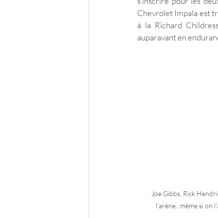
s’inscrire pour les d
Chevrolet Impala est tr
à la Richard Childres
auparavant en enduran
Joe Gibbs, Rick Hendri
l'arène...même si on l