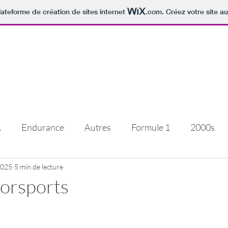
lateforme de création de sites internet
.com
. Créez votre site au
ecs et de
A
Endurance
Autres
Formule 1
2000s
 2025
1980s
5 min de lecture
allemagne
Autre
prototype
2
torsports
retagne
Autres histoires
1970s
Suisse
hi