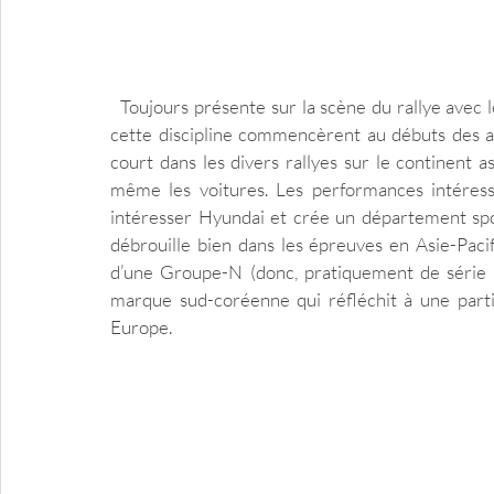
  Toujours présente sur la scène du rallye avec les I20 N WRC et WRC-2, les débuts de Hyundai dans 
cette discipline commencèrent au débuts des a
court dans les divers rallyes sur le continent a
même les voitures. Les performances intéress
intéresser Hyundai et crée un département sport 
débrouille bien dans les épreuves en Asie-Pacif
d’une Groupe-N (donc, pratiquement de série o
marque sud-coréenne qui réfléchit à une parti
Europe. 