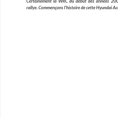
Certainement la WRC du début des années 2000 
rallye. Commençons l'histoire de cette Hyundai Ac
1960s
Malaisie
never-raced
Monoplace 