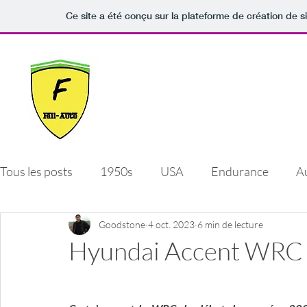
Ce site a été conçu sur la plateforme de création de s
Fail-Auto
Quand le sport-auto est jonché d'échecs et de
déceptions.
Tous les posts
1950s
USA
Endurance
A
GT
rallye
Goodstone
tchéquie
4 oct. 2023
6 min de lecture
1980s
allemag
Hyundai Accent WRC (
italie
France
Gde. Bretagne
Autres hist