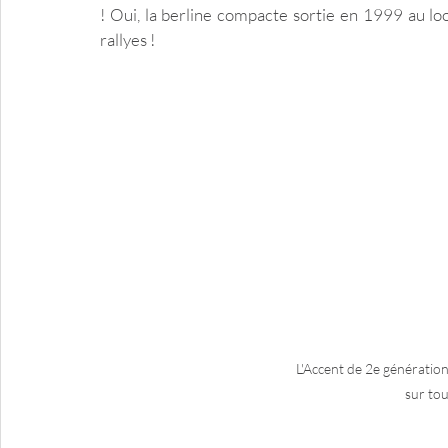
! Oui, la berline compacte sortie en 1999 au lo
rallyes !
L'Accent de 2e génératio
sur to