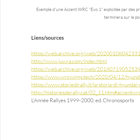
Exemple d'une Accent WRC "Evo 1" exploitée par des priv
terminera sur le p
Liens/sources
https://web.archive.org/web/20200108042331/
http://www.juwra.com/index.html
https://web.archive.org/web/20180719052539/
https://www.wrcwings.tech/2020/04/12/hyund
https://www.storiedirally.it/la-storia-di-hyunda
http://historiesderally.cat/02_11.htm#accentwr
L'Année Rallyes 1999-2000, ed. Chronosports