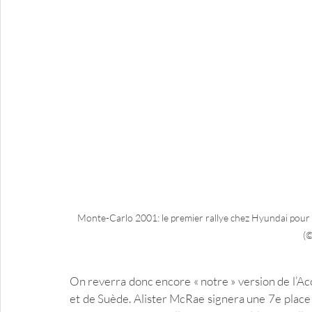
Monte-Carlo 2001: le premier rallye chez Hyundai pour P
(©
On reverra donc encore « notre » version de l’A
et de Suède. Alister McRae signera une 7e place d