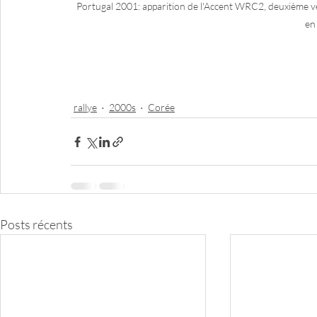
Portugal 2001: apparition de l'Accent WRC2, deuxième v
en 
rallye
2000s
Corée
Posts récents