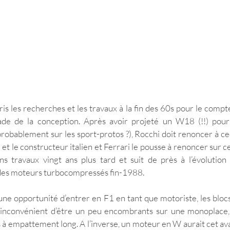
is les recherches et les travaux à la fin des 60s pour le compte 
ade de la conception. Après avoir projeté un W18 (!!) pour l
obablement sur les sport-protos ?), Rocchi doit renoncer à ceci
et le constructeur italien et Ferrari le pousse à renoncer sur ce 
ns travaux vingt ans plus tard et suit de près à l’évolution
 des moteurs turbocompressés fin-1988.
ne opportunité d’entrer en F1 en tant que motoriste, les bloc
’inconvénient d’être un peu encombrants sur une monoplace, c
s à empattement long. A l’inverse, un moteur en W aurait cet ava