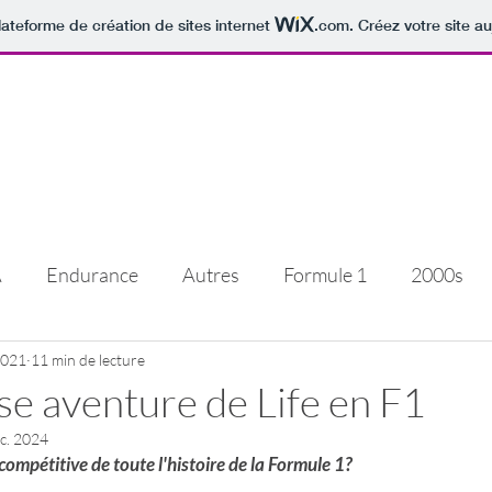
lateforme de création de sites internet
.com
. Créez votre site au
ecs et de
A
Endurance
Autres
Formule 1
2000s
2021
1980s
11 min de lecture
allemagne
Autre
prototype
2
se aventure de Life en F1
c. 2024
retagne
Autres histoires
1970s
Suisse
hi
 compétitive de toute l'histoire de la Formule 1?