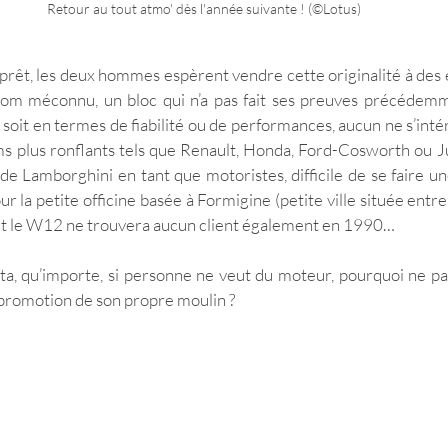
Retour au tout atmo' dès l'année suivante ! (©Lotus)
rêt, les deux hommes espèrent vendre cette originalité à des 
om méconnu, un bloc qui n’a pas fait ses preuves précédemmen
soit en termes de fiabilité ou de performances, aucun ne s’intér
ms plus ronflants tels que Renault, Honda, Ford-Cosworth ou Ju
de Lamborghini en tant que motoristes, difficile de se faire un
 la petite officine basée à Formigine (petite ville située entre
et le W12 ne trouvera aucun client également en 1990…
ta, qu’importe, si personne ne veut du moteur, pourquoi ne pa
topromotion de son propre moulin ? 