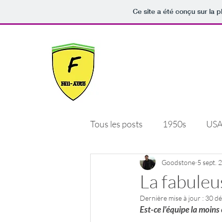
Ce site a été conçu sur la p
Fail-Auto
Quand le sport-auto est jonché d'éch
déceptions.
Tous les posts
1950s
US
GT
rallye
Goodstone
tchéquie
5 sept. 
La fabuleu
Dernière mise à jour :
30 dé
italie
France
Gde. B
Est-ce l'équipe la moins