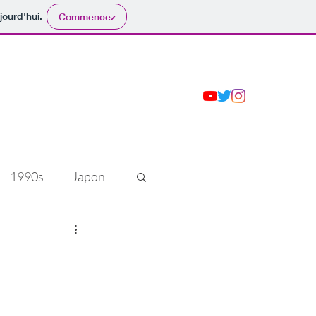
jourd'hui.
Commencez
Accueil
Tous les articles
Projet avorté
1990s
Japon
010s
tourisme
stoire d'équipe