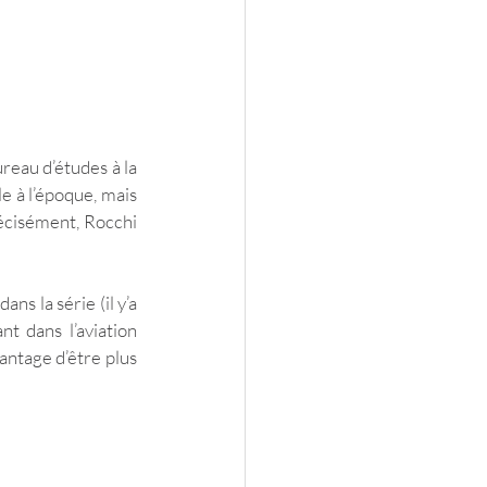
eau d’études à la 
e à l’époque, mais 
récisément, Rocchi 
s la série (il y’a 
t dans l’aviation 
ntage d’être plus 