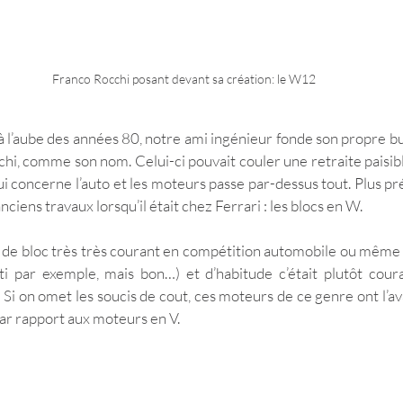
Franco Rocchi posant devant sa création: le W12
 l’aube des années 80, notre ami ingénieur fonde son propre bur
chi, comme son nom. Celui-ci pouvait couler une retraite paisibl
qui concerne l’auto et les moteurs passe par-dessus tout. Plus p
nciens travaux lorsqu’il était chez Ferrari : les blocs en W.
e de bloc très très courant en compétition automobile ou même dan
i par exemple, mais bon…) et d’habitude c’était plutôt couran
Si on omet les soucis de cout, ces moteurs de ce genre ont l’ava
ar rapport aux moteurs en V. 